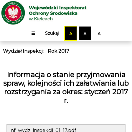
☰
Szukaj
A
A
A
Wydział Inspekcji
:
Rok 2017
Informacja o stanie przyjmowania
spraw, kolejności ich załatwiania lub
rozstrzygania za okres: styczeń 2017
r.
inf_wydz_inspekcji_01_17.pdf