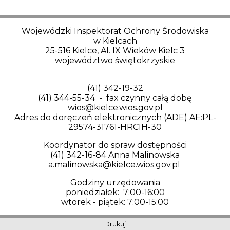
Wojewódzki Inspektorat Ochrony Środowiska
w Kielcach
25-516 Kielce, Al. IX Wieków Kielc 3
województwo świętokrzyskie
(41) 342-19-32
(41) 344-55-34 - fax czynny całą dobę
wios@kielce.wios.gov.pl
Adres do doręczeń elektronicznych (ADE) AE:PL-
29574-31761-HRCIH-30
Koordynator do spraw dostępności
(41) 342-16-84 Anna Malinowska
a.malinowska@kielce.wios.gov.pl
Godziny urzędowania
poniedziałek: 7:00-16:00
wtorek - piątek: 7:00-15:00
Drukuj