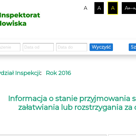
A
A
A
A⟷
Wyczyść
Sz
ział Inspekcji
:
Rok 2016
Informacja o stanie przyjmowania sp
załatwiania lub rozstrzygania za 