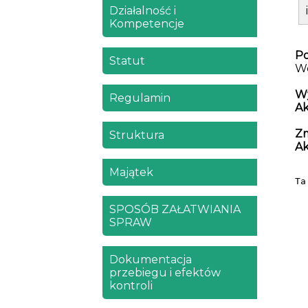
Działalność i
Kompetencje
Po
Statut
Wo
W
Regulamin
A
Zm
Struktura
A
Majątek
Ta
SPOSÓB ZAŁATWIANIA
SPRAW
Dokumentacja
przebiegu i efektów
kontroli