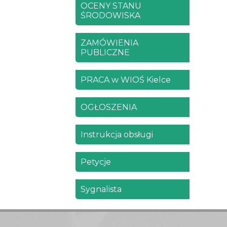
OCENY STANU
ŚRODOWISKA
ZAMÓWIENIA
PUBLICZNE
PRACA w WIOŚ Kielce
OGŁOSZENIA
Instrukcja obsługi
Petycje
Sygnalista