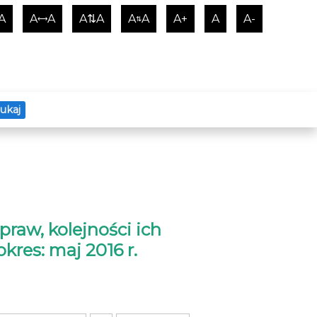
A
A
A
A⇅A
A
A
A+
A
A-
⟷
⇅
ukaj
raw, kolejności ich
okres: maj 2016 r.