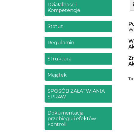
Działalność i
Kompetencje
Po
Statut
Wo
W
Regulamin
A
Zm
Struktura
A
Majątek
Ta
SPOSÓB ZAŁATWIANIA
SPRAW
Dokumentacja
przebiegu i efektów
kontroli