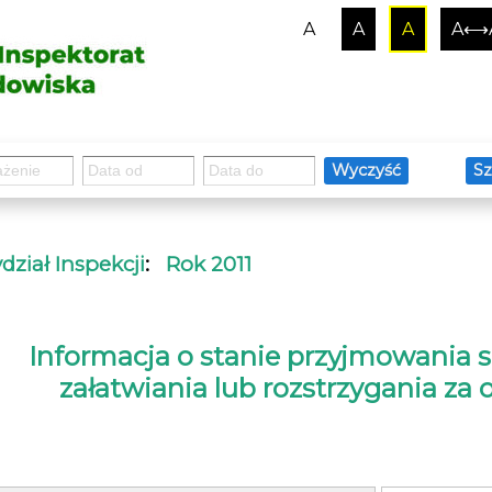
A
A
A
A⟷
Wyczyść
Sz
ział Inspekcji
:
Rok 2011
Informacja o stanie przyjmowania sp
załatwiania lub rozstrzygania za ok