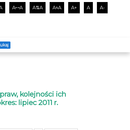
A
A
A
A⇅A
A
A
A+
A
A-
⟷
⇅
ukaj
raw, kolejności ich
res: lipiec 2011 r.