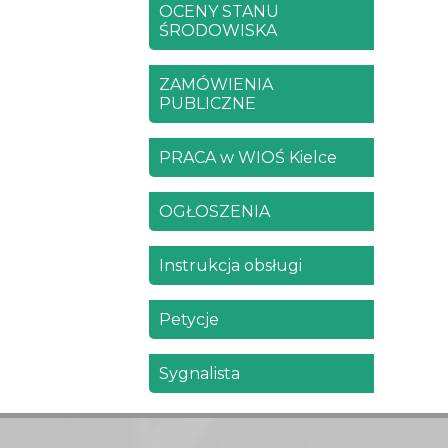
OCENY STANU
ŚRODOWISKA
ZAMÓWIENIA
PUBLICZNE
PRACA w WIOŚ Kielce
OGŁOSZENIA
Instrukcja obsługi
Petycje
Sygnalista