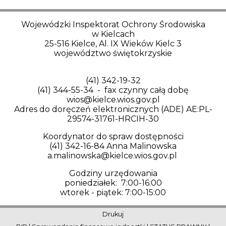
Wojewódzki Inspektorat Ochrony Środowiska
w Kielcach
25-516 Kielce, Al. IX Wieków Kielc 3
województwo świętokrzyskie
(41) 342-19-32
(41) 344-55-34 - fax czynny całą dobę
wios@kielce.wios.gov.pl
Adres do doręczeń elektronicznych (ADE) AE:PL-
29574-31761-HRCIH-30
Koordynator do spraw dostępności
(41) 342-16-84 Anna Malinowska
a.malinowska@kielce.wios.gov.pl
Godziny urzędowania
poniedziałek: 7:00-16:00
wtorek - piątek: 7:00-15:00
Drukuj