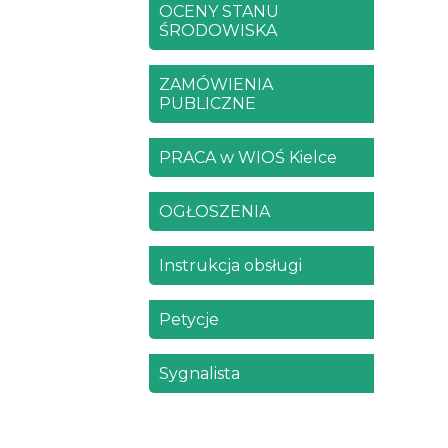
OCENY STANU
ŚRODOWISKA
ZAMÓWIENIA
PUBLICZNE
PRACA w WIOŚ Kielce
OGŁOSZENIA
Instrukcja obsługi
Petycje
Sygnalista