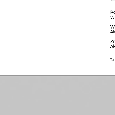
Po
Wo
W
A
Zm
A
Ta