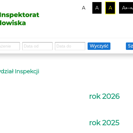
A
A
A
A⟷
Wyczyść
Sz
ział Inspekcji
rok 2026
rok 2025