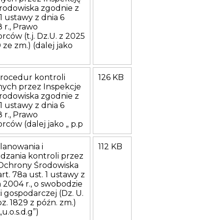
rodowiska zgodnie z
. 1 ustawy z dnia 6
 r., Prawo
rców (t.j. Dz.U. z 2025
0 ze zm.) (dalej jako
rocedur kontroli
126 KB
ych przez Inspekcje
rodowiska zgodnie z
. 1 ustawy z dnia 6
 r., Prawo
rców (dalej jako „ p.p
lanowania i
112 KB
zania kontroli przez
 Ochrony Środowiska
rt. 78a ust. 1 ustawy z
a 2004 r., o swobodzie
i gospodarczej (Dz. U.
poz. 1829 z późn. zm.)
„u.o.s.d.g”)