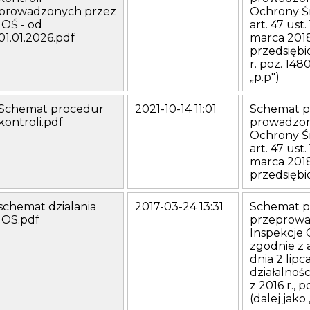
Koordynator do spraw dostępności
prowadzonych przez
Ochrony Ś
(41) 342-16-84 Anna Malinowska
IOŚ - od
art. 47 ust
a.malinowska@kielce.wios.gov.pl
01.01.2026.pdf
marca 2018
Godziny urzędowania
przedsiębio
poniedziałek: 7:00-16:00
wtorek - piątek: 7:00-15:00
r. poz. 148
„p.p")
Schemat procedur
2021-10-14 11:01
Schemat p
kontroli.pdf
prowadzon
Ochrony Ś
art. 47 ust
marca 2018
przedsiębio
schemat dzialania
2017-03-24 13:31
Schemat p
IOS.pdf
przeprowad
Inspekcje
zgodnie z a
dnia 2 lipc
działalnośc
z 2016 r., 
(dalej jako 