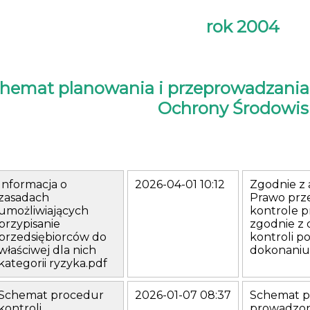
rok 2004
hemat planowania i przeprowadzania k
Ochrony Środowis
Informacja o
2026-04-01 10:12
Zgodnie z a
zasadach
Prawo prz
umożliwiających
kontrole p
Wojewódzki Inspektorat Ochrony Środowiska
w Kielcach
przypisanie
zgodnie z
25-516 Kielce, Al. IX Wieków Kielc 3
przedsiębiorców do
kontroli 
województwo świętokrzyskie
właściwej dla nich
dokonaniu 
kategorii ryzyka.pdf
(41) 342-19-32
(41) 344-55-34 - fax czynny całą dobę
wios@kielce.wios.gov.pl
Schemat procedur
2026-01-07 08:37
Schemat p
Adres do doręczeń elektronicznych (ADE) AE:PL-29574-31761-HRCIH-30
kontroli
prowadzon