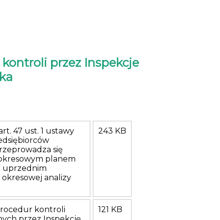
ontroli przez Inspekcje
ka
rt. 47 ust. 1 ustawy
243 KB
edsiębiorców
rzeprowadza się
 okresowym planem
po uprzednim
okresowej analizy
rocedur kontroli
121 KB
ych przez Inspekcję