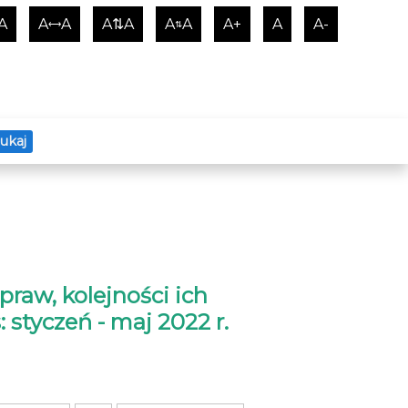
A
A
A
A⇅A
A
A
A+
A
A-
⟷
⇅
ukaj
raw, kolejności ich
: styczeń - maj 2022 r.