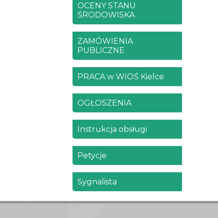
OCENY STANU
ŚRODOWISKA
ZAMÓWIENIA
PUBLICZNE
PRACA w WIOŚ Kielce
OGŁOSZENIA
Instrukcja obsługi
Petycje
Sygnalista