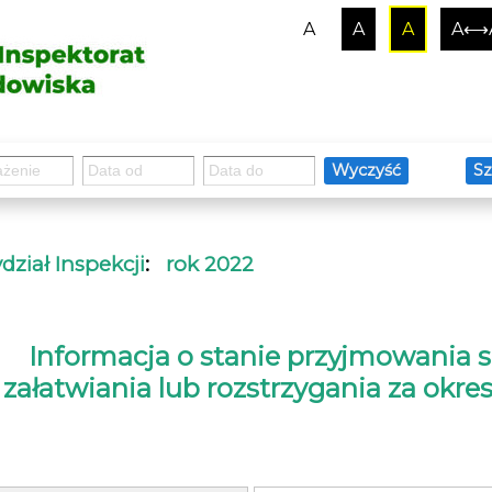
A
A
A
A⟷
Wyczyść
Sz
ział Inspekcji
:
rok 2022
Informacja o stanie przyjmowania sp
załatwiania lub rozstrzygania za okres