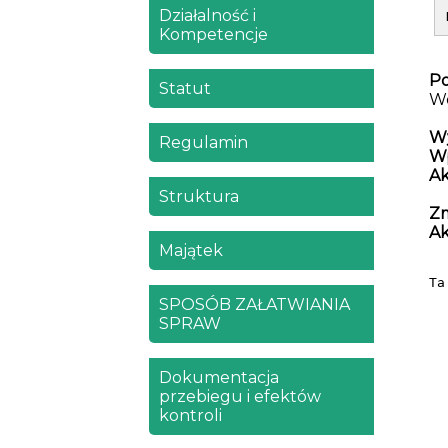
Działalność i
Kompetencje
Po
Statut
Wo
W
Regulamin
W
A
Struktura
Zm
A
Majątek
Ta
SPOSÓB ZAŁATWIANIA
SPRAW
Dokumentacja
przebiegu i efektów
kontroli