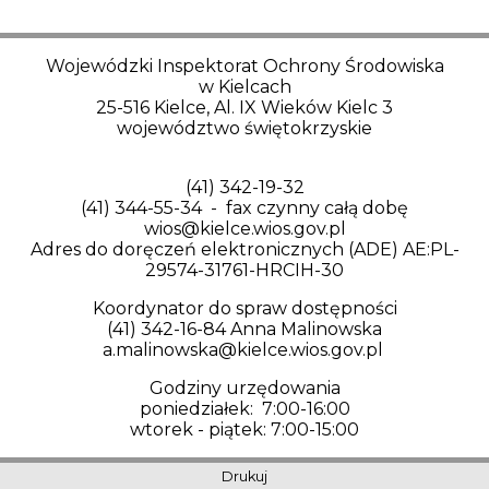
Wojewódzki Inspektorat Ochrony Środowiska
w Kielcach
25-516 Kielce, Al. IX Wieków Kielc 3
województwo świętokrzyskie
(41) 342-19-32
(41) 344-55-34 - fax czynny całą dobę
wios@kielce.wios.gov.pl
Adres do doręczeń elektronicznych (ADE) AE:PL-
29574-31761-HRCIH-30
Koordynator do spraw dostępności
(41) 342-16-84 Anna Malinowska
a.malinowska@kielce.wios.gov.pl
Godziny urzędowania
poniedziałek: 7:00-16:00
wtorek - piątek: 7:00-15:00
Drukuj