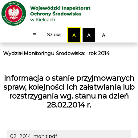
☰
Szukaj
A
A
A
Wydział Monitoringu Środowiska
:
rok 2014
Informacja o stanie przyjmowanych
spraw, kolejności ich załatwiania lub
rozstrzygania wg. stanu na dzień
28.02.2014 r.
02_2014_monit.pdf