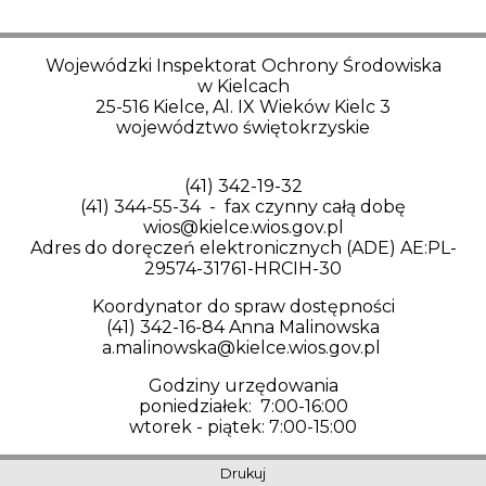
Wojewódzki Inspektorat Ochrony Środowiska
w Kielcach
25-516 Kielce, Al. IX Wieków Kielc 3
województwo świętokrzyskie
(41) 342-19-32
(41) 344-55-34 - fax czynny całą dobę
wios@kielce.wios.gov.pl
Adres do doręczeń elektronicznych (ADE) AE:PL-
29574-31761-HRCIH-30
Koordynator do spraw dostępności
(41) 342-16-84 Anna Malinowska
a.malinowska@kielce.wios.gov.pl
Godziny urzędowania
poniedziałek: 7:00-16:00
wtorek - piątek: 7:00-15:00
Drukuj