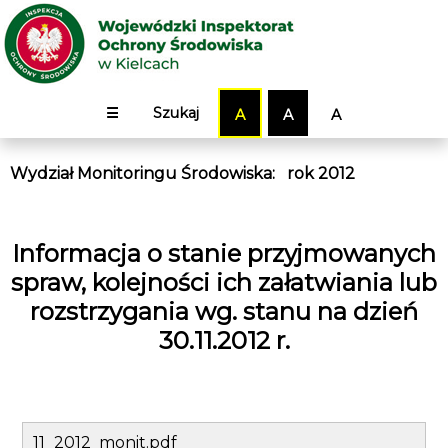
☰
Szukaj
A
A
A
Wydział Monitoringu Środowiska
:
rok 2012
Informacja o stanie przyjmowanych
spraw, kolejności ich załatwiania lub
rozstrzygania wg. stanu na dzień
30.11.2012 r.
11_2012_monit.pdf