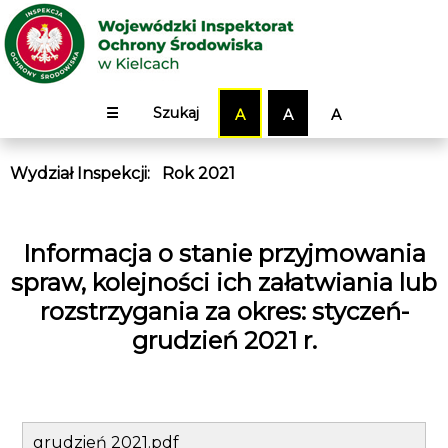
☰
Szukaj
A
A
A
Wydział Inspekcji
:
Rok 2021
Informacja o stanie przyjmowania
spraw, kolejności ich załatwiania lub
rozstrzygania za okres: styczeń-
grudzień 2021 r.
grudzień 2021.pdf