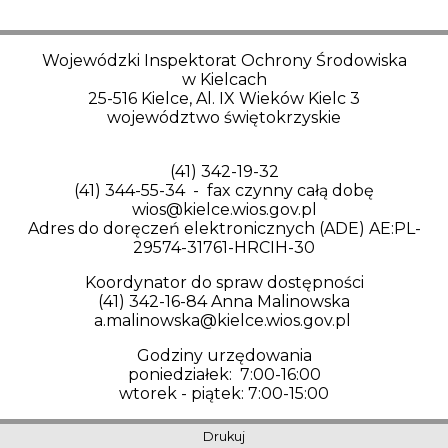
Wojewódzki Inspektorat Ochrony Środowiska
w Kielcach
25-516 Kielce, Al. IX Wieków Kielc 3
województwo świętokrzyskie
(41) 342-19-32
(41) 344-55-34 - fax czynny całą dobę
wios@kielce.wios.gov.pl
Adres do doręczeń elektronicznych (ADE) AE:PL-
29574-31761-HRCIH-30
Koordynator do spraw dostępności
(41) 342-16-84 Anna Malinowska
a.malinowska@kielce.wios.gov.pl
Godziny urzędowania
poniedziałek: 7:00-16:00
wtorek - piątek: 7:00-15:00
Drukuj