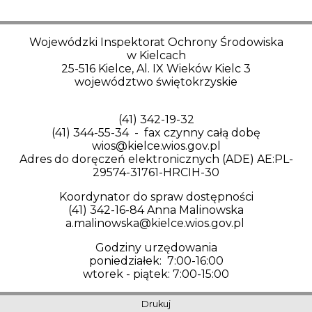
Wojewódzki Inspektorat Ochrony Środowiska
w Kielcach
25-516 Kielce, Al. IX Wieków Kielc 3
województwo świętokrzyskie
(41) 342-19-32
(41) 344-55-34 - fax czynny całą dobę
wios@kielce.wios.gov.pl
Adres do doręczeń elektronicznych (ADE) AE:PL-
29574-31761-HRCIH-30
Koordynator do spraw dostępności
(41) 342-16-84 Anna Malinowska
a.malinowska@kielce.wios.gov.pl
Godziny urzędowania
poniedziałek: 7:00-16:00
wtorek - piątek: 7:00-15:00
Drukuj