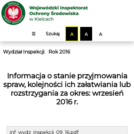
☰
Szukaj
A
A
A
Wydział Inspekcji
:
Rok 2016
Informacja o stanie przyjmowania
spraw, kolejności ich załatwiania lub
rozstrzygania za okres: wrzesień
2016 r.
inf_wydz_inspekcji_09_16.pdf