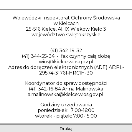
Wojewódzki Inspektorat Ochrony Środowiska
w Kielcach
25-516 Kielce, Al. IX Wieków Kielc 3
województwo świętokrzyskie
(41) 342-19-32
(41) 344-55-34 - fax czynny całą dobę
wios@kielce.wios.gov.pl
Adres do doręczeń elektronicznych (ADE) AE:PL-
29574-31761-HRCIH-30
Koordynator do spraw dostępności
(41) 342-16-84 Anna Malinowska
a.malinowska@kielce.wios.gov.pl
Godziny urzędowania
poniedziałek: 7:00-16:00
wtorek - piątek: 7:00-15:00
Drukuj