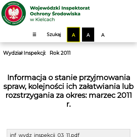
☰
Szukaj
A
A
A
Wydział Inspekcji
:
Rok 2011
Informacja o stanie przyjmowania
spraw, kolejności ich załatwiania lub
rozstrzygania za okres: marzec 2011
r.
inf_wydz_inspekcji_03_11.pdf